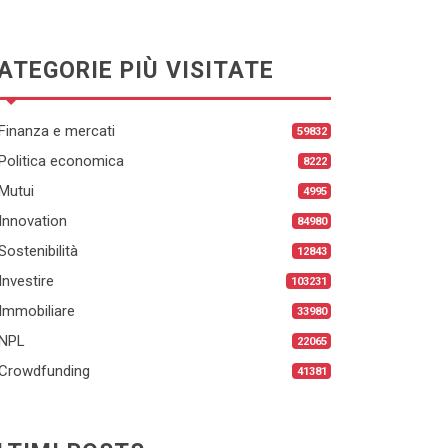
ATEGORIE PIÙ VISITATE
Finanza e mercati
59832
Politica economica
8222
Mutui
4995
Innovation
84980
Sostenibilità
12843
Investire
103231
Immobiliare
33980
NPL
22065
Crowdfunding
41381