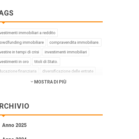
AGS
vestimenti immobiliari a reddito
rowdfunding immobiliare
compravendita immobiliare.
vestire in tempi di crisi
investimenti immobiliari
vestimenti in oro
titoli di Stato.
ucazione finanziaria
diversificazione delle entrate
ebito buono
debito cattivo.
MOSTRA DI PIÙ
rategia di investimento
pregiudizi dell'investitore
rori dell'investitore
finanza comportamentale.
RCHIVIO
pact investing
investimenti a impatto positivo
reen bond
social bond
crowdfunding.
Anno 2025
ioni sottovalutate
società tech
business innovativi
tenziale di crescita.
Coronavirus