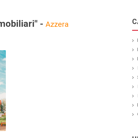
C
obiliari" -
Azzera