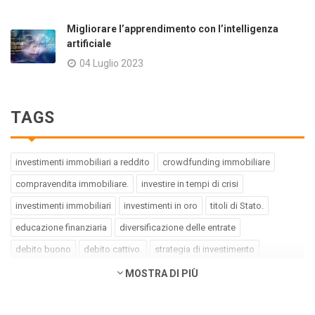
Migliorare l’apprendimento con l’intelligenza
artificiale
04 Luglio 2023
TAGS
investimenti immobiliari a reddito
crowdfunding immobiliare
compravendita immobiliare.
investire in tempi di crisi
investimenti immobiliari
investimenti in oro
titoli di Stato.
educazione finanziaria
diversificazione delle entrate
debito buono
debito cattivo.
strategia di investimento
pregiudizi dell'investitore
errori dell'investitore
MOSTRA DI PIÙ
finanza comportamentale.
impact investing
investimenti a impatto positivo
green bond
social bond