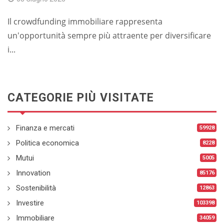
Il crowdfunding immobiliare rappresenta
un'opportunità sempre più attraente per diversificare
i...
CATEGORIE PIÙ VISITATE
Finanza e mercati
59928
Politica economica
8228
Mutui
5005
Innovation
85176
Sostenibilità
12863
Investire
103398
Immobiliare
34059