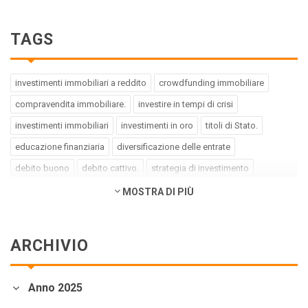
TAGS
investimenti immobiliari a reddito
crowdfunding immobiliare
compravendita immobiliare.
investire in tempi di crisi
investimenti immobiliari
investimenti in oro
titoli di Stato.
educazione finanziaria
diversificazione delle entrate
debito buono
debito cattivo.
strategia di investimento
pregiudizi dell'investitore
errori dell'investitore
MOSTRA DI PIÙ
finanza comportamentale.
impact investing
investimenti a impatto positivo
green bond
social bond
ARCHIVIO
crowdfunding.
azioni sottovalutate
società tech
business innovativi
potenziale di crescita.
Coronavirus
Anno 2025
andamento borse europee
crollo dei mercati.
crediti deteriorati