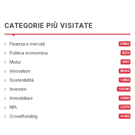
CATEGORIE PIÙ VISITATE
Finanza e mercati
59862
Politica economica
8224
Mutui
4997
Innovation
85034
Sostenibilità
12850
Investire
103280
Immobiliare
34000
NPL
22074
Crowdfunding
41400