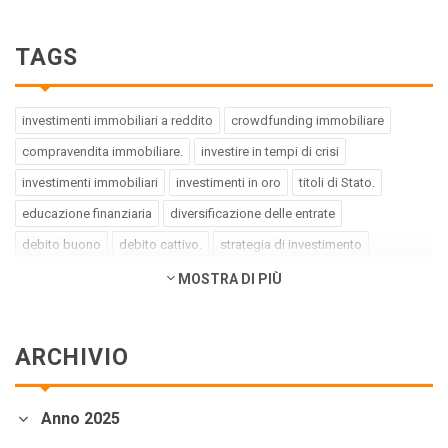
TAGS
investimenti immobiliari a reddito
crowdfunding immobiliare
compravendita immobiliare.
investire in tempi di crisi
investimenti immobiliari
investimenti in oro
titoli di Stato.
educazione finanziaria
diversificazione delle entrate
debito buono
debito cattivo.
strategia di investimento
pregiudizi dell'investitore
errori dell'investitore
MOSTRA DI PIÙ
finanza comportamentale.
impact investing
investimenti a impatto positivo
green bond
social bond
ARCHIVIO
crowdfunding.
azioni sottovalutate
società tech
business innovativi
potenziale di crescita.
Coronavirus
Anno 2025
andamento borse europee
crollo dei mercati.
crediti deteriorati