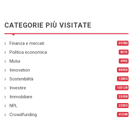
CATEGORIE PIÙ VISITATE
Finanza e mercati
59780
Politica economica
8215
Mutui
4992
Innovation
84904
Sostenibilità
12834
Investire
103128
Immobiliare
33938
NPL
22050
Crowdfunding
41348