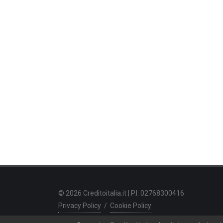
© 2026 Creditoitalia.it | P.I. 02768300416
Privacy Policy
/
Cookie Policy