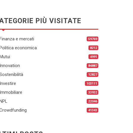
ATEGORIE PIÙ VISITATE
Finanza e mercati
59769
Politica economica
8212
Mutui
4991
Innovation
84887
Sostenibilità
12827
Investire
103111
Immobiliare
33932
NPL
22046
Crowdfunding
41343