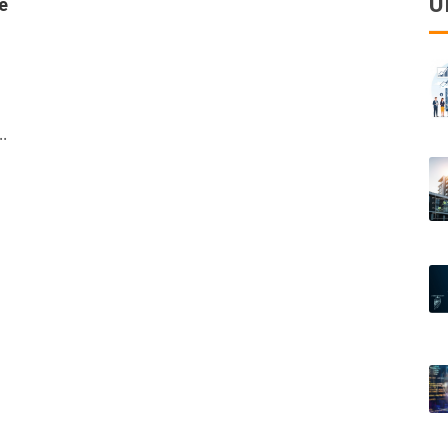
U
é
.