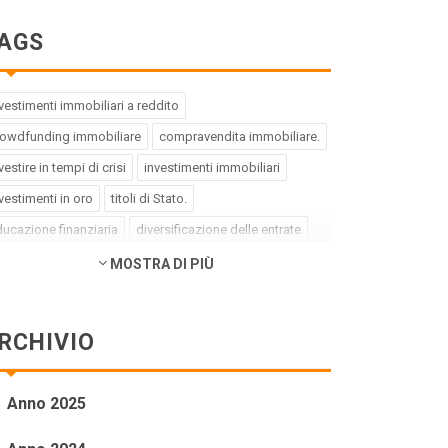
AGS
vestimenti immobiliari a reddito
rowdfunding immobiliare
compravendita immobiliare.
vestire in tempi di crisi
investimenti immobiliari
vestimenti in oro
titoli di Stato.
ucazione finanziaria
diversificazione delle entrate
ebito buono
debito cattivo.
MOSTRA DI PIÙ
rategia di investimento
pregiudizi dell'investitore
rori dell'investitore
finanza comportamentale.
RCHIVIO
pact investing
investimenti a impatto positivo
reen bond
social bond
crowdfunding.
Anno 2025
ioni sottovalutate
società tech
business innovativi
tenziale di crescita.
Coronavirus