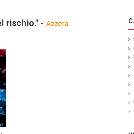
C
l rischio." -
Azzera