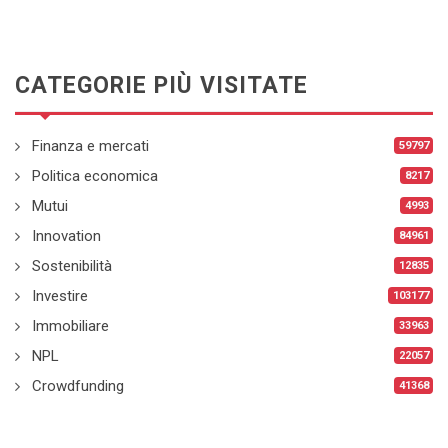
CATEGORIE PIÙ VISITATE
Finanza e mercati
59797
Politica economica
8217
Mutui
4993
Innovation
84961
Sostenibilità
12835
Investire
103177
Immobiliare
33963
NPL
22057
Crowdfunding
41368