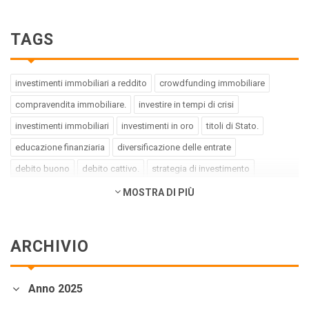
TAGS
investimenti immobiliari a reddito
crowdfunding immobiliare
compravendita immobiliare.
investire in tempi di crisi
investimenti immobiliari
investimenti in oro
titoli di Stato.
educazione finanziaria
diversificazione delle entrate
debito buono
debito cattivo.
strategia di investimento
pregiudizi dell'investitore
errori dell'investitore
MOSTRA DI PIÙ
finanza comportamentale.
impact investing
investimenti a impatto positivo
green bond
social bond
ARCHIVIO
crowdfunding.
azioni sottovalutate
società tech
business innovativi
potenziale di crescita.
Coronavirus
Anno 2025
andamento borse europee
crollo dei mercati.
crediti deteriorati