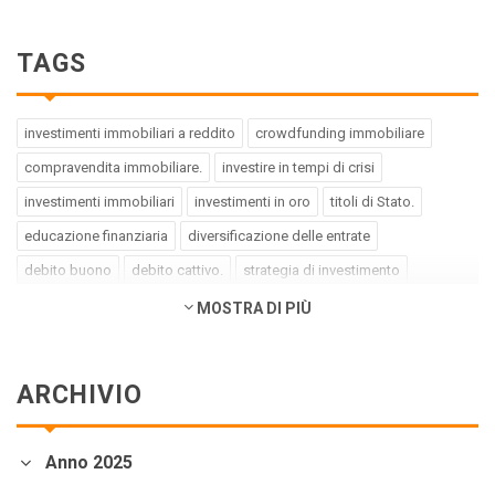
TAGS
investimenti immobiliari a reddito
crowdfunding immobiliare
compravendita immobiliare.
investire in tempi di crisi
investimenti immobiliari
investimenti in oro
titoli di Stato.
educazione finanziaria
diversificazione delle entrate
debito buono
debito cattivo.
strategia di investimento
pregiudizi dell'investitore
errori dell'investitore
MOSTRA DI PIÙ
finanza comportamentale.
impact investing
investimenti a impatto positivo
green bond
social bond
ARCHIVIO
crowdfunding.
azioni sottovalutate
società tech
business innovativi
potenziale di crescita.
Coronavirus
Anno 2025
andamento borse europee
crollo dei mercati.
crediti deteriorati