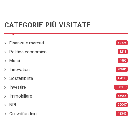
CATEGORIE PIÙ VISITATE
Finanza e mercati
59773
Politica economica
8213
Mutui
4992
Innovation
84891
Sostenibilità
12831
Investire
103117
Immobiliare
33933
NPL
22047
Crowdfunding
41345