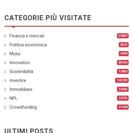
CATEGORIE PIÙ VISITATE
Finanza e mercati
59867
Politica economica
8225
Mutui
4999
Innovation
85046
Sostenibilità
12850
Investire
103293
Immobiliare
34005
NPL
22075
Crowdfunding
41408
ULTIMI POSTS