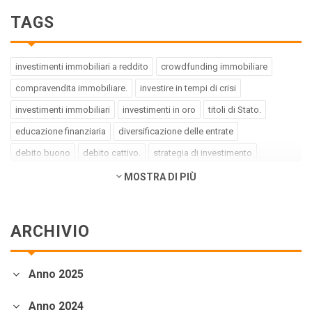
TAGS
investimenti immobiliari a reddito
crowdfunding immobiliare
compravendita immobiliare.
investire in tempi di crisi
investimenti immobiliari
investimenti in oro
titoli di Stato.
educazione finanziaria
diversificazione delle entrate
debito buono
debito cattivo.
strategia di investimento
pregiudizi dell'investitore
errori dell'investitore
MOSTRA DI PIÙ
finanza comportamentale.
impact investing
investimenti a impatto positivo
green bond
social bond
ARCHIVIO
crowdfunding.
azioni sottovalutate
società tech
business innovativi
potenziale di crescita.
Coronavirus
Anno 2025
andamento borse europee
crollo dei mercati.
crediti deteriorati
sistema bancario
cessione NPL.
crowdfunding
Anno 2024