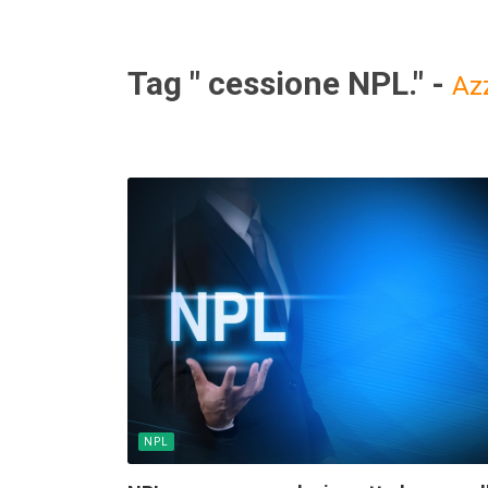
Tag " cessione NPL." -
Az
NPL