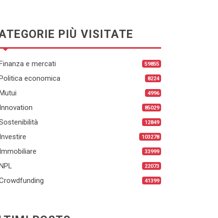
ATEGORIE PIÙ VISITATE
Finanza e mercati
59855
Politica economica
8224
Mutui
4996
Innovation
85029
Sostenibilità
12849
Investire
103278
Immobiliare
33999
NPL
22073
Crowdfunding
41399