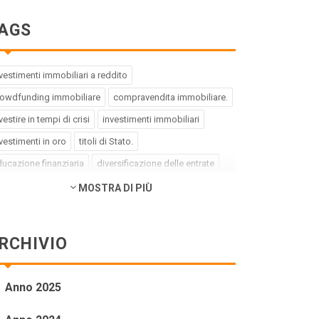
AGS
vestimenti immobiliari a reddito
rowdfunding immobiliare
compravendita immobiliare.
vestire in tempi di crisi
investimenti immobiliari
vestimenti in oro
titoli di Stato.
ucazione finanziaria
diversificazione delle entrate
ebito buono
debito cattivo.
MOSTRA DI PIÙ
rategia di investimento
pregiudizi dell'investitore
rori dell'investitore
finanza comportamentale.
RCHIVIO
pact investing
investimenti a impatto positivo
reen bond
social bond
crowdfunding.
Anno 2025
ioni sottovalutate
società tech
business innovativi
tenziale di crescita.
Coronavirus