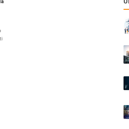
U
la
o
ti