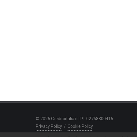
© 2026 Creditoitalia.it | P.I. 02768300416
Privacy Policy
/
Cookie Policy