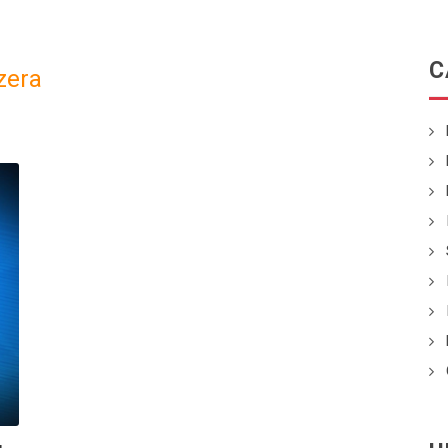
C
zera