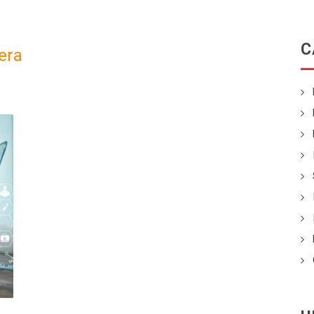
C
era