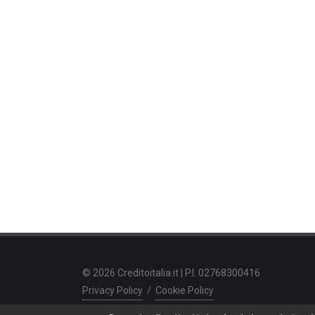
© 2026 Creditoitalia.it | P.I. 02768300416
Privacy Policy
/
Cookie Policy