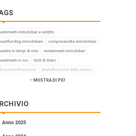
AGS
vestimenti immobiliari a reddito
rowdfunding immobiliare
compravendita immobiliare.
vestire in tempi di crisi
investimenti immobiliari
vestimenti in oro
titoli di Stato.
ucazione finanziaria
diversificazione delle entrate
ebito buono
debito cattivo.
MOSTRA DI PIÙ
rategia di investimento
pregiudizi dell'investitore
rori dell'investitore
finanza comportamentale.
RCHIVIO
pact investing
investimenti a impatto positivo
reen bond
social bond
crowdfunding.
Anno 2025
ioni sottovalutate
società tech
business innovativi
tenziale di crescita.
Coronavirus