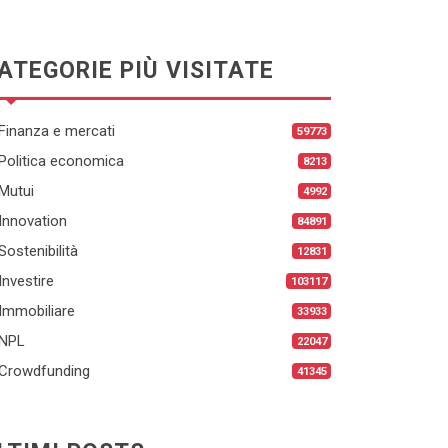
ATEGORIE PIÙ VISITATE
Finanza e mercati
59773
Politica economica
8213
Mutui
4992
Innovation
84891
Sostenibilità
12831
Investire
103117
Immobiliare
33933
NPL
22047
Crowdfunding
41345