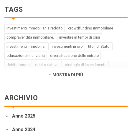
TAGS
investimenti immobiliari a reddito
crowdfunding immobiliare
compravendita immobiliare.
investire in tempi di crisi
investimenti immobiliari
investimenti in oro
titoli di Stato.
educazione finanziaria
diversificazione delle entrate
debito buono
debito cattivo.
strategia di investimento
pregiudizi dell'investitore
errori dell'investitore
MOSTRA DI PIÙ
finanza comportamentale.
impact investing
investimenti a impatto positivo
green bond
social bond
ARCHIVIO
crowdfunding.
azioni sottovalutate
società tech
business innovativi
potenziale di crescita.
Coronavirus
Anno 2025
andamento borse europee
crollo dei mercati.
crediti deteriorati
sistema bancario
cessione NPL.
crowdfunding
Anno 2024