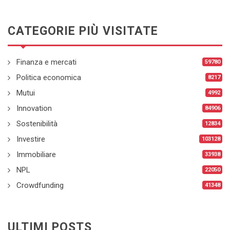
CATEGORIE PIÙ VISITATE
Finanza e mercati
59780
Politica economica
8217
Mutui
4992
Innovation
84906
Sostenibilità
12834
Investire
103128
Immobiliare
33938
NPL
22050
Crowdfunding
41348
ULTIMI POSTS