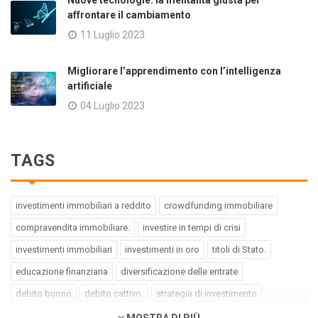
affrontare il cambiamento
11 Luglio 2023
Migliorare l’apprendimento con l’intelligenza
artificiale
04 Luglio 2023
TAGS
investimenti immobiliari a reddito
crowdfunding immobiliare
compravendita immobiliare.
investire in tempi di crisi
investimenti immobiliari
investimenti in oro
titoli di Stato.
educazione finanziaria
diversificazione delle entrate
debito buono
debito cattivo.
strategia di investimento
pregiudizi dell'investitore
errori dell'investitore
MOSTRA DI PIÙ