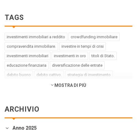
TAGS
investimenti immobiliari a reddito
crowdfunding immobiliare
compravendita immobiliare.
investire in tempi di crisi
investimenti immobiliari
investimenti in oro
titoli di Stato.
educazione finanziaria
diversificazione delle entrate
debito buono
debito cattivo.
strategia di investimento
pregiudizi dell'investitore
errori dell'investitore
MOSTRA DI PIÙ
finanza comportamentale.
impact investing
investimenti a impatto positivo
green bond
social bond
ARCHIVIO
crowdfunding.
azioni sottovalutate
società tech
business innovativi
potenziale di crescita.
Coronavirus
Anno 2025
andamento borse europee
crollo dei mercati.
crediti deteriorati