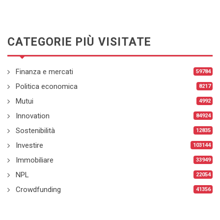
CATEGORIE PIÙ VISITATE
Finanza e mercati
59784
Politica economica
8217
Mutui
4992
Innovation
84924
Sostenibilità
12835
Investire
103144
Immobiliare
33949
NPL
22054
Crowdfunding
41356