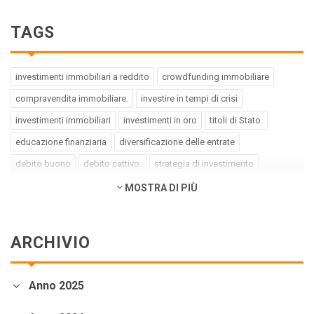
TAGS
investimenti immobiliari a reddito
crowdfunding immobiliare
compravendita immobiliare.
investire in tempi di crisi
investimenti immobiliari
investimenti in oro
titoli di Stato.
educazione finanziaria
diversificazione delle entrate
debito buono
debito cattivo.
strategia di investimento
pregiudizi dell'investitore
errori dell'investitore
MOSTRA DI PIÙ
finanza comportamentale.
impact investing
investimenti a impatto positivo
green bond
social bond
ARCHIVIO
crowdfunding.
azioni sottovalutate
società tech
business innovativi
potenziale di crescita.
Coronavirus
Anno 2025
andamento borse europee
crollo dei mercati.
crediti deteriorati