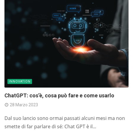
INNOVATION
ChatGPT: cos’è, cosa può fare e come usarlo
28 Marzo 2023
Dal suo lancio sono ormai passati alcuni mesi ma non
smette di far parlare di sé: Chat GPT è il...