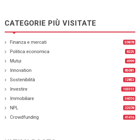
CATEGORIE PIÙ VISITATE
Finanza e mercati
59878
Politica economica
8225
Mutui
4999
Innovation
85081
Sostenibilità
12853
Investire
103313
Immobiliare
34016
NPL
22078
Crowdfunding
41416