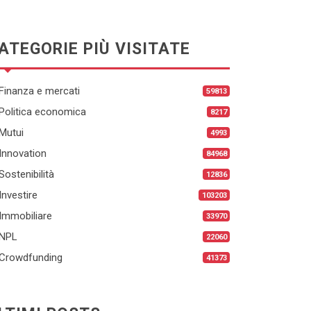
ATEGORIE PIÙ VISITATE
Finanza e mercati
59813
Politica economica
8217
Mutui
4993
Innovation
84968
Sostenibilità
12836
Investire
103203
Immobiliare
33970
NPL
22060
Crowdfunding
41373