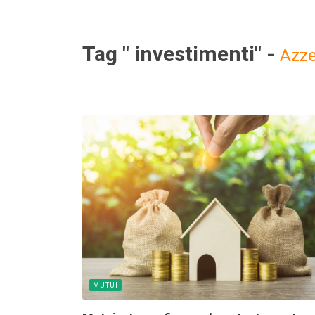
Tag " investimenti" -
Azze
MUTUI