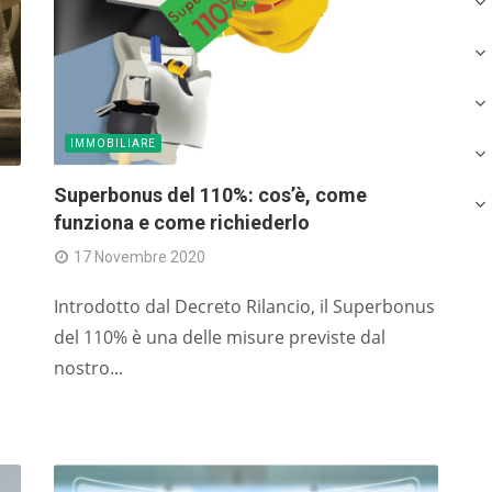
a
cr
c
m
IMMOBILIARE
ta
Superbonus del 110%: cos’è, come
fa
funziona e come richiederlo
cr
17 Novembre 2020
l
Introdotto dal Decreto Rilancio, il Superbonus
l
del 110% è una delle misure previste dal
e
nostro...
Fi
pa
ri
as