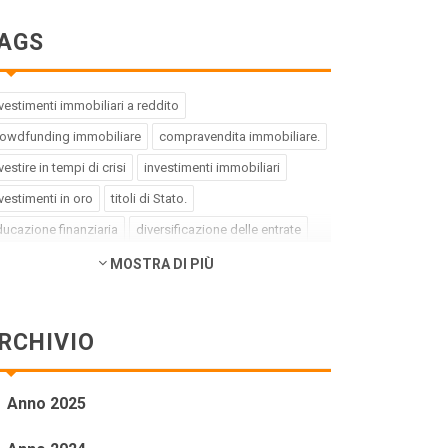
AGS
vestimenti immobiliari a reddito
rowdfunding immobiliare
compravendita immobiliare.
vestire in tempi di crisi
investimenti immobiliari
vestimenti in oro
titoli di Stato.
ucazione finanziaria
diversificazione delle entrate
ebito buono
debito cattivo.
MOSTRA DI PIÙ
rategia di investimento
pregiudizi dell'investitore
rori dell'investitore
finanza comportamentale.
RCHIVIO
pact investing
investimenti a impatto positivo
reen bond
social bond
crowdfunding.
Anno 2025
ioni sottovalutate
società tech
business innovativi
tenziale di crescita.
Coronavirus