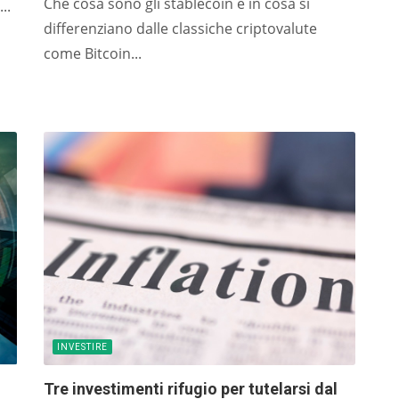
Che cosa sono gli stablecoin e in cosa si
..
H
differenziano dalle classiche criptovalute
in
come Bitcoin...
ob
fo
l
B
me
ge
in
m
iB
ET
cr
INVESTIRE
NP
Tre investimenti rifugio per tutelarsi dal