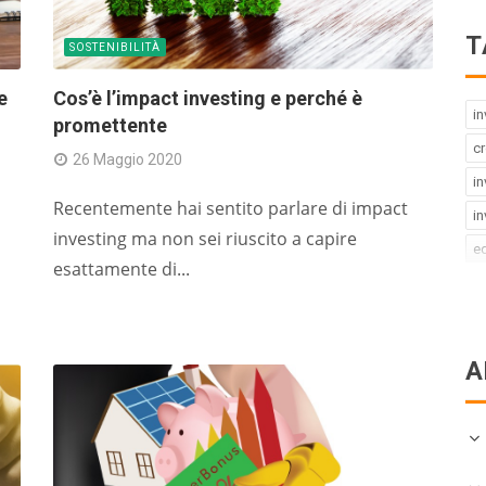
T
SOSTENIBILITÀ
e
Cos’è l’impact investing e perché è
in
promettente
c
26 Maggio 2020
in
Recentemente hai sentito parlare di impact
in
investing ma non sei riuscito a capire
ed
esattamente di...
d
st
er
A
im
g
az
po