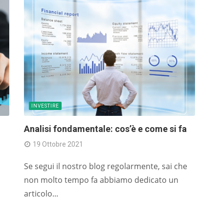
di
cr
P/
in
co
ag
E
INVESTIRE
we
Analisi fondamentale: cos’è e come si fa
c
19 Ottobre 2021
f
ef
Se segui il nostro blog regolarmente, sai che
di
non molto tempo fa abbiamo dedicato un
o
articolo...
di