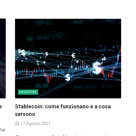
de
vo
c
in
ET
ta
in
of
Fo
me
INVESTIRE
pr
b
e
Stablecoin: come funzionano e a cosa
servono
me
nu
17 Agosto 2021
che
he